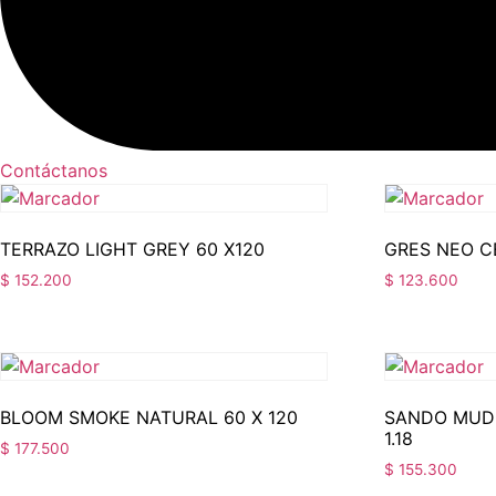
Contáctanos
TERRAZO LIGHT GREY 60 X120
GRES NEO C
$
152.200
$
123.600
BLOOM SMOKE NATURAL 60 X 120
SANDO MUD 
1.18
$
177.500
$
155.300