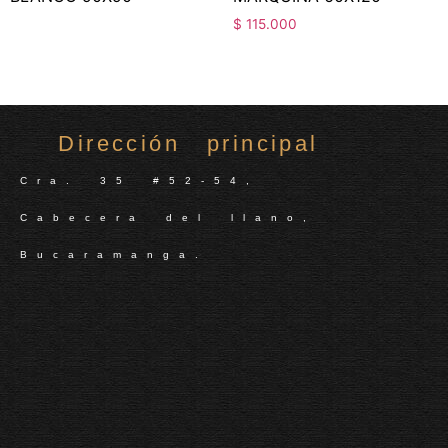
$
115.000
Dirección principal
Cra. 35 #52-54,
Cabecera del llano,
Bucaramanga.