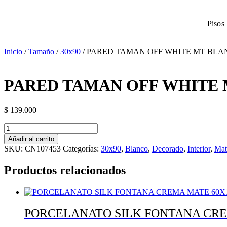
Pisos
Inicio
/
Tamaño
/
30x90
/ PARED TAMAN OFF WHITE MT BLA
PARED TAMAN OFF WHITE 
$
139.000
Añadir al carrito
SKU:
CN107453
Categorías:
30x90
,
Blanco
,
Decorado
,
Interior
,
Mat
Productos relacionados
PORCELANATO SILK FONTANA CREM