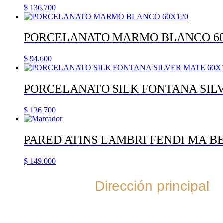
$
136.700
PORCELANATO MARMO BLANCO 60
$
94.600
PORCELANATO SILK FONTANA SILV
$
136.700
PARED ATINS LAMBRI FENDI MA BE
$
149.000
Dirección principal
Cra. 35 #52-54, Cabecera del llano, Bucara