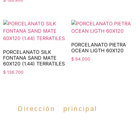
$
128.900
PORCELANATO PIETRA
OCEAN LIGTH 60X120
PORCELANATO SILK
FONTANA SAND MATE
$
94.000
60X120 (1.44) TERRATILES
$
136.700
Dirección principal
Cra. 35 #52-54,
Cabecera del llano,