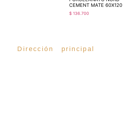
CEMENT MATE 60X120
$
136.700
Dirección principal
Cra. 35 #52-54,
Cabecera del llano,
Bucaramanga.