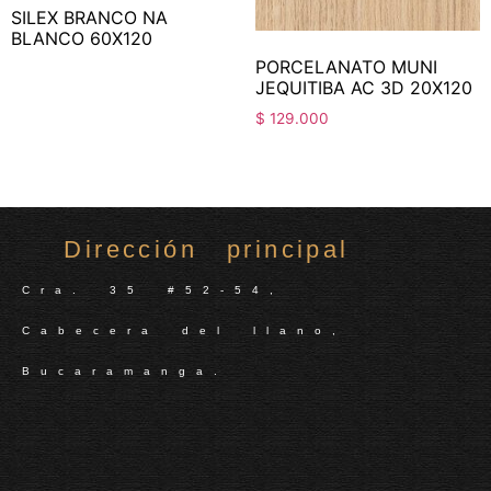
SILEX BRANCO NA
BLANCO 60X120
PORCELANATO MUNI
JEQUITIBA AC 3D 20X120
$
129.000
Dirección principal
Cra. 35 #52-54,
Cabecera del llano,
Bucaramanga.