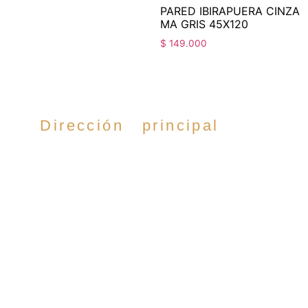
PARED IBIRAPUERA CINZA
MA GRIS 45X120
$
149.000
Dirección principal
Cra. 35 #52-54,
Cabecera del llano,
Bucaramanga.