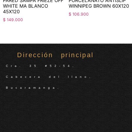
PARED SAMPA FRIEZE OFF
PORCELANATO ANTISLIP
WHITE MA BLANCO
WINNIPEG BROWN 60X120
45X120
$
106.900
$
149.000
Dirección principal
Cra. 35 #52-54,
Cabecera del llano,
Bucaramanga.