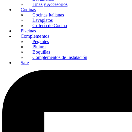
Tinas y Accesorios
Cocinas
Cocinas Italianas
Lavaplatos
Grifería de Cocina
Piscinas
Complementos
Pegantes
Pintura
Boquillas
Complementos de Instalación
Sale