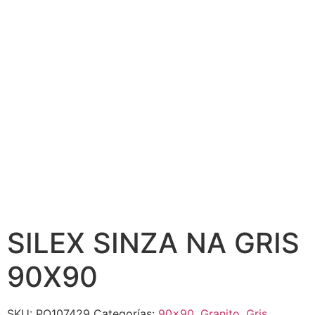
SILEX SINZA NA GRIS
90X90
SKU:
PO107429
Categorías:
90x90
,
Granito
,
Gris
,